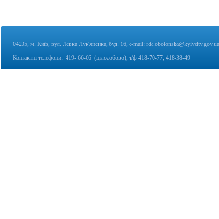
04205, м. Київ, вул. Левка Лук'яненка, буд. 16,
e-mail:
rda.obolonska@kyivcity.gov.ua
Контактні телефони:
419- 66-66 (цілодобово), т/ф
418-70-77, 418-38-49