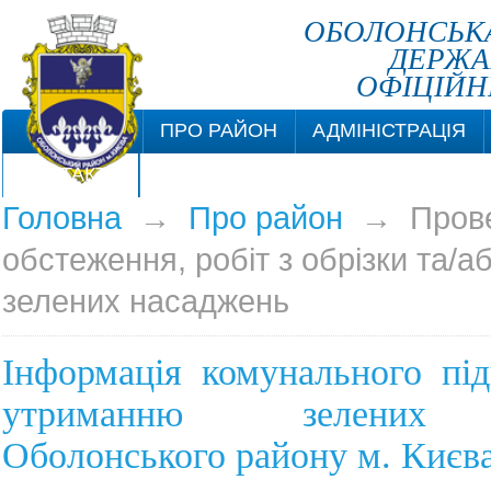
ОБОЛОНСЬКА
ДЕРЖА
ОФІЦІЙН
ПРО РАЙОН
АДМІНІСТРАЦІЯ
КОНТАКТИ
Головна
→
Про район
→
Пров
обстеження, робіт з обрізки та/
зелених насаджень
Інформація комунального пі
утриманню зелених 
Оболонського району м. Києв