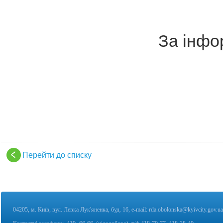
За інфо
Перейти до списку
04205, м. Київ, вул. Левка Лук'яненка, буд. 16,
e-mail:
rda.obolonska@kyivcity.gov.ua