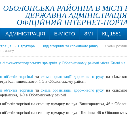
ОБОЛОНСЬКА РАЙОННА В МІСТІ 
ДЕРЖАВНА АДМІНІСТРАЦІЯ
ОФІЦІЙНИЙ ІНТЕРНЕТ-ПОРТ
АДМІНІСТРАЦІЯ
Е-МІСТО
ЗМІ
КЦ 1551
страція
→
Структура
→
Відділ торгівлі та споживчого ринку
→
Схеми розміщ
у ярмарку
 сільськогосподарських ярмарків у Оболонському районі міста Києві на 
 об'єктів торгівлі
та
схема організації дорожнього руху
на сільсько
Петра Калнишевського, 1-5 в Оболонському районі
 об'єктів торгівлі
та
схема організації дорожнього руху
на
сільсько
орданська, 1-9 в Оболонському районі
об'єктів торгівлі на сезонну ярмарку по вул. Вишгородська, 46 в Оболо
об'єктів торгівлі на сезонну ярмарку по вул. Північна, 46 в Оболонсько