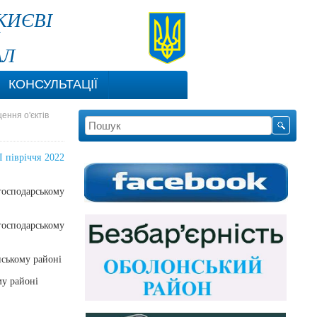
КИЄВІ
АЛ
КОНСУЛЬТАЦІЇ
ення о'єктів
І півріччя 2022
господарському
господарському
нському районі
му районі