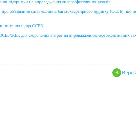
ної підтримки на впровадження енергоефективних заходів
в про об'єднання співвласників багатоквартирного будинку (ОСББ), що 
ні питання щодо ОСББ
ОСББ/ЖБК для скорочення витрат на впровадженняенергоефективних зах
Версi