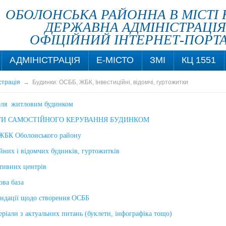
ОБОЛОНСЬКА РАЙОННА В МІСТІ 
ДЕРЖАВНА АДМІНІСТРАЦІЯ
ОФІЦІЙНИЙ ІНТЕРНЕТ-ПОРТ
АДМІНІСТРАЦІЯ
Е-МІСТО
ЗМІ
КЦ 1551
страція
→
Будинки: ОСББ, ЖБК, Інвестиційні, відомчі, гуртожитки
еля житловим будинком
АГИ САМОСТІЙНОГО КЕРУВАННЯ БУДИНКОМ
 ЖБК Оболонського району
йних і відомчих будинків, гуртожитків
ативних центрів
ва база
ндації щодо створення ОСББ
ріали з актуальних питань (буклети, інфографіка тощо)