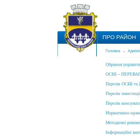
ПРО РАЙОН
КОНТАКТИ
Головна
→
Адміні
Обрання управит
ОСББ – ПЕРЕВ
Перелік ОСББ та
Перелік інвестиці
Перелік консульт
Нормативно-право
Методичні рекоме
Інформаційні мате