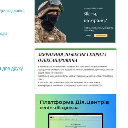
перешкоджають
одів
я для друку