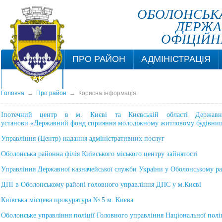
ОБОЛОНСЬКА
ДЕРЖА
ОФІЦІЙН
ПРО РАЙОН
АДМІНІСТРАЦІЯ
КОНТАКТИ
Головна
→
Про район
→
Корисна інформація
Іпотечний центр в м. Києві та Києвській області Державної
установи «Державний фонд сприяння молодіжному житловому будівни
Управління (Центр) надання адміністративних послуг
Оболонська районна філія Київського міського центру зайнятості
Управління Державної казначейської служби України у Оболонському ра
ДПІ в Оболонському районі головного управління ДПС у м.Києві
Київська місцева прокуратура № 5 м. Києва
Оболонське управління поліції Головного управління Національної поліц