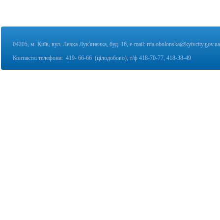
04205, м. Київ, вул. Левка Лук'яненка, буд. 16,
e-mail:
rda.obolonska@kyivcity.gov.ua
Контактні телефони:
419- 66-66 (цілодобово), т/ф
418-70-77, 418-38-49