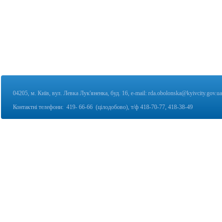
04205, м. Київ, вул. Левка Лук'яненка, буд. 16,
e-mail:
rda.obolonska@kyivcity.gov.ua
Контактні телефони:
419- 66-66 (цілодобово), т/ф
418-70-77, 418-38-49