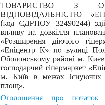
ТОВАРИСТВО З ОБ
ВІДПОВІДАЛЬНІСТЮ «Е
(код ЄДРПОУ 32490244) зді
впливу на довкілля плановано
«Розширення діючого гіпе
«Епіцентр К» по вулиці Пол
Оболонському районі м. Києва
господарчий гіпермаркет «Еп
м. Київ в межах існуючих 
площ».
Оголошення про початок г