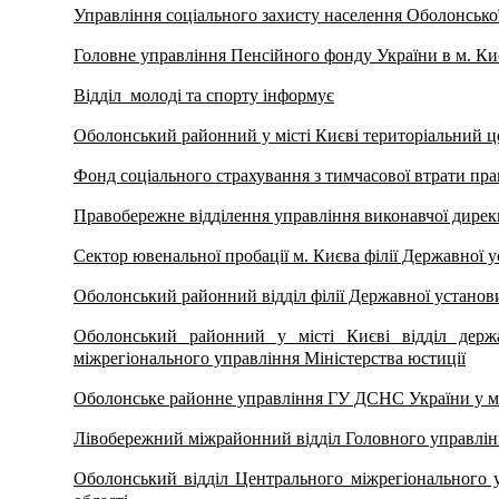
Управління соціального захисту населення Оболонської 
Головне управління Пенсійного фонду України в м. Ки
Відділ молоді та спорту інформує
Оболонський районний у місті Києві територіальний ц
Фонд соціального страхування з тимчасової втрати пра
Правобережне відділення управління виконавчої дирек
Сектор ювенальної пробації м. Києва філії Державної у
Оболонський районний відділ філії Державної установи 
Оболонський районний у місті Києві відділ держа
міжрегіонального управління Міністерства юстиції
Оболонське районне управління ГУ ДСНС України у м
Лівобережний міжрайонний відділ Головного управління
Оболонський відділ Центрального міжрегіонального у