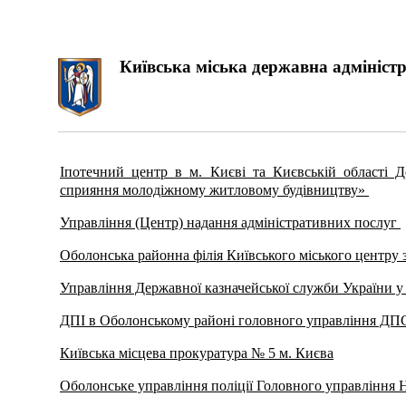
Київська міська державна адміністр
Іпотечний центр в м. Києві та Києвській області Д
сприяння молодіжному житловому будівництву»
Управління (Центр) надання адміністративних послуг
Оболонська районна філія Київського міського центру 
Управління Державної казначейської служби України у
ДПІ в Оболонському районі головного управління ДП
Київська місцева прокуратура № 5 м. Києва
Оболонське управління поліції Головного управління На