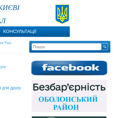
КИЄВІ
АЛ
КОНСУЛЬТАЦІЇ
їни "Про
крім
я для друку