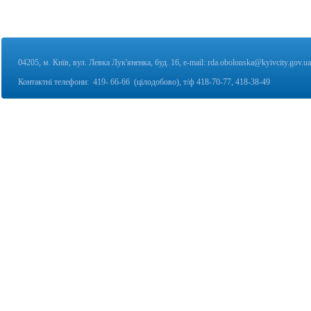
04205, м. Київ, вул. Левка Лук'яненка, буд. 16,
e-mail:
rda.obolonska@kyivcity.gov.ua
Контактні телефони:
419- 66-66 (цілодобово), т/ф
418-70-77, 418-38-49