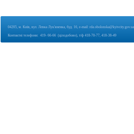
04205, м. Київ, вул. Левка Лук'яненка, буд. 16,
e-mail:
rda.obolonska@kyivcity.gov.ua
Контактні телефони:
419- 66-66 (цілодобово), т/ф
418-70-77, 418-38-49