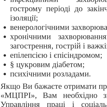
гострому періоді до закін
ізоляції;
венерологічними захворюв
хронічними захворювання
загострення, гострій і важк
епілепсією і єпісіндромом;
§ цукровим діабетом;
психічними розладами.
Якщо Ви бажаєте отримати п
«МЦПРІ», Вам необхідно з
Управління праці і соціаль