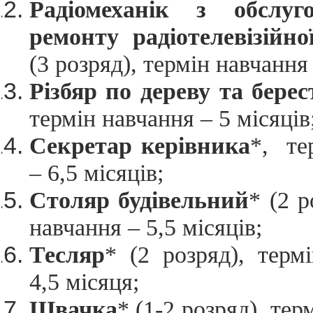
Радіомеханік з обслуг
ремонту радіотелевізійно
(3 розряд), термін навчання 
Різбяр по дереву та берес
термін навчання – 5 місяців
Секретар керівника
*, те
– 6,5 місяців;
Столяр будівельний
* (2 р
навчання – 5,5 місяців;
Тесляр
* (2 розряд), терм
4,5 місяця;
Швачка
* (1-2 розряд), тер