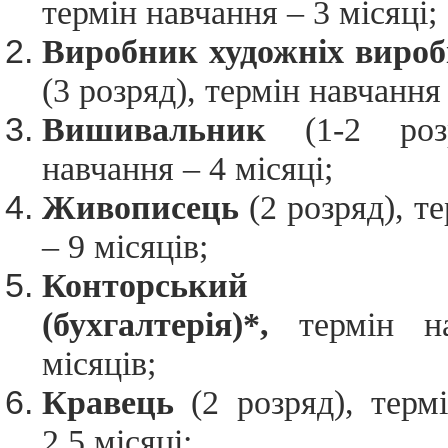
термін навчання – 3 місяці;
Виробник художніх виробі
(3 розряд), термін навчання 
Вишивальник
(1-2 розр
навчання – 4 місяці;
Живописець
(2 розряд), т
– 9 місяців;
Конторський сл
(бухгалтерія)*,
термін н
місяців;
Кравець
(2 розряд), терм
2,5 місяці;