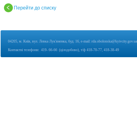
Перейти до списку
04205, м. Київ, вул. Левка Лук'яненка, буд. 16,
e-mail:
rda.obolonska@kyivcity.gov.ua
Контактні телефони:
419- 66-66 (цілодобово), т/ф
418-70-77, 418-38-49