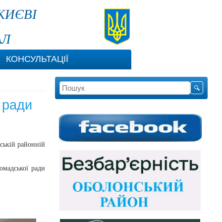
КИЄВІ
АЛ
КОНСУЛЬТАЦІЇ
 ради
нській районній
омадської ради