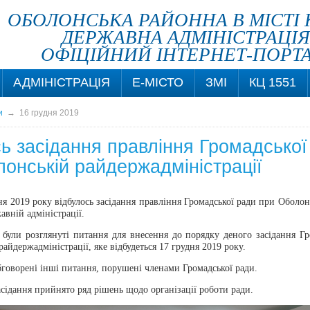
ОБОЛОНСЬКА РАЙОННА В МІСТІ 
ДЕРЖАВНА АДМІНІСТРАЦІЯ
ОФІЦІЙНИЙ ІНТЕРНЕТ-ПОРТ
АДМІНІСТРАЦІЯ
Е-МІСТО
ЗМІ
КЦ 1551
и
→
16 грудня 2019
ь засідання правління Громадської
онській райдержадміністрації
ня 2019 року відбулось засідання правління Громадської ради при Оболо
авній адміністрації.
я були розглянуті
питання для внесення до порядку деного засідання Гр
айдержадміністрації, яке відбудеться 17 грудня 2019 року.
бговорені інші питання, порушені членами Громадської ради.
асідання прийнято ряд рішень щодо організації роботи ради.