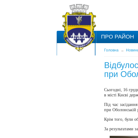
ПРО РАЙОН
КОНТАКТИ
Головна
→
Новин
Відбулос
при Обол
Сьогодні, 16 груд
в місті Києві держ
Під час засіданн
при Оболонській р
Крім того, були о
За результатами з