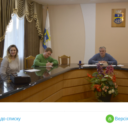
до списку
Версi