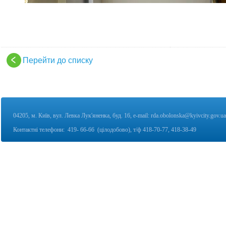
Перейти до списку
04205, м. Київ, вул. Левка Лук'яненка, буд. 16,
e-mail:
rda.obolonska@kyivcity.gov.ua
Контактні телефони:
419- 66-66 (цілодобово), т/ф
418-70-77, 418-38-49